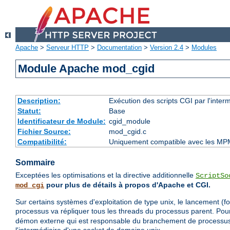
Apache
>
Serveur HTTP
>
Documentation
>
Version 2.4
>
Modules
Module Apache mod_cgid
Description:
Exécution des scripts CGI par l'inte
Statut:
Base
Identificateur de Module:
cgid_module
Fichier Source:
mod_cgid.c
Compatibilité:
Uniquement compatible avec les MP
Sommaire
Exceptées les optimisations et la directive additionnelle
ScriptSo
pour plus de détails à propos d'Apache et CGI.
mod_cgi
Sur certains systèmes d'exploitation de type unix, le lancement (f
processus va répliquer tous les threads du processus parent. Po
démon externe qui est responsable du branchement de processus 