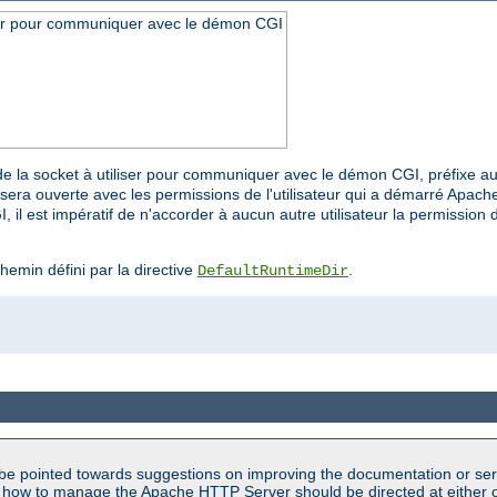
iser pour communiquer avec le démon CGI
r de la socket à utiliser pour communiquer avec le démon CGI, préfixe a
sera ouverte avec les permissions de l'utilisateur qui a démarré Apache
 il est impératif de n'accorder à aucun autre utilisateur la permission d
chemin défini par la directive
.
DefaultRuntimeDir
be pointed towards suggestions on improving the documentation or ser
n how to manage the Apache HTTP Server should be directed at either ou