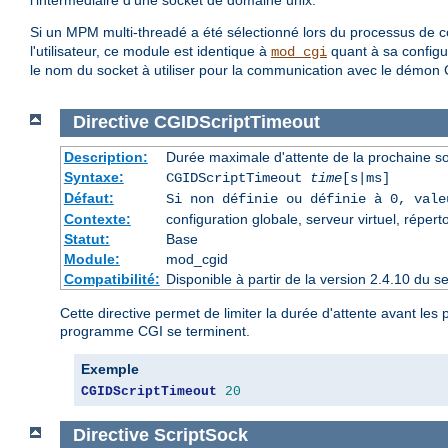
l'intermédiaire d'une socket de domaine unix.
Si un MPM multi-threadé a été sélectionné lors du processus de com
l'utilisateur, ce module est identique à
quant à sa configur
mod_cgi
le nom du socket à utiliser pour la communication avec le démon 
Directive
CGIDScriptTimeout
Description:
Durée maximale d'attente de la prochaine 
Syntaxe:
CGIDScriptTimeout
time
[s|ms]
Défaut:
Si non définie ou définie à 0, val
Contexte:
configuration globale, serveur virtuel, répert
Statut:
Base
Module:
mod_cgid
Compatibilité:
Disponible à partir de la version 2.4.10 du 
Cette directive permet de limiter la durée d'attente avant l
programme CGI se terminent.
Exemple
CGIDScriptTimeout
20
Directive
ScriptSock