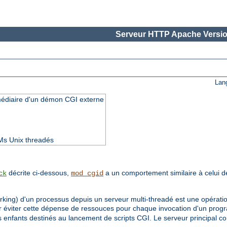
Serveur HTTP Apache Versio
Lan
rmédiaire d'un démon CGI externe
Ms Unix threadés
décrite ci-dessous,
a un comportement similaire à celui 
ck
mod_cgid
orking) d'un processus depuis un serveur multi-threadé est une opérati
ur éviter cette dépense de ressouces pour chaque invocation d'un pr
enfants destinés au lancement de scripts CGI. Le serveur principal