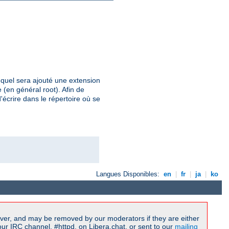
uquel sera ajouté une extension
 (en général root). Afin de
'écrire dans le répertoire où se
Langues Disponibles:
en
|
fr
|
ja
|
ko
ver, and may be removed by our moderators if they are either
r IRC channel, #httpd, on Libera.chat, or sent to our
mailing