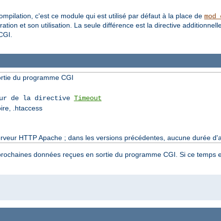
pilation, c'est ce module qui est utilisé par défaut à la place de
mod_
ation et son utilisation. La seule différence est la directive additionnell
CGI.
sortie du programme CGI
eur de la directive
Timeout
oire, .htaccess
serveur HTTP Apache ; dans les versions précédentes, aucune durée d'att
es prochaines données reçues en sortie du programme CGI. Si ce temps e