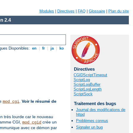
Modules
|
Directives
|
FAQ
|
Glossaire
|
Plan du site
n 2.4
gues Disponibles:
en
|
fr
|
ja
|
ko
Directives
CGIDScriptTimeout
ScriptLog
ScriptLogBuffer
ScriptLogLength
ScriptSock
de
.
Voir le résumé de
mod_cgi
Traitement des bugs
Journal des modifications de
httpd
on très lourde car le nouveau
Problèmes connus
ogramme CGI,
crée un
mod_cgid
Signaler un bug
 communique avec ce démon par