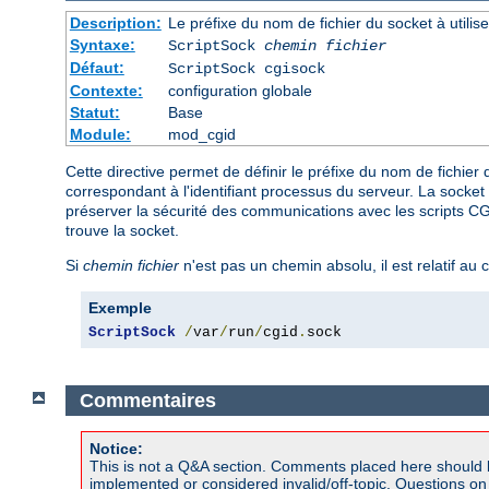
Description:
Le préfixe du nom de fichier du socket à util
Syntaxe:
ScriptSock
chemin fichier
Défaut:
ScriptSock cgisock
Contexte:
configuration globale
Statut:
Base
Module:
mod_cgid
Cette directive permet de définir le préfixe du nom de fichie
correspondant à l'identifiant processus du serveur. La socket 
préserver la sécurité des communications avec les scripts CGI,
trouve la socket.
Si
chemin fichier
n'est pas un chemin absolu, il est relatif au 
Exemple
ScriptSock
/
var
/
run
/
cgid
.
sock
Commentaires
Notice:
This is not a Q&A section. Comments placed here should 
implemented or considered invalid/off-topic. Questions o